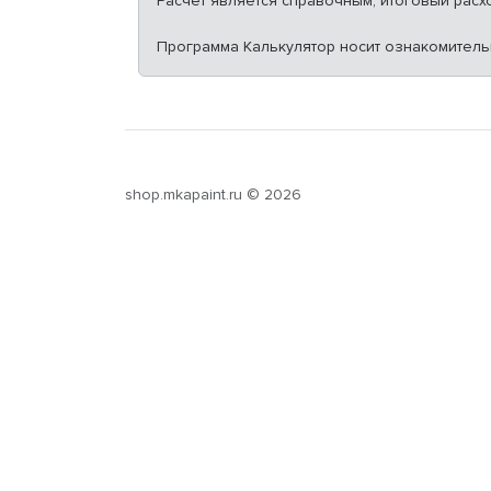
Расчет является справочным, итоговый расх
Программа Калькулятор носит ознакомитель
shop.mkapaint.ru © 2026