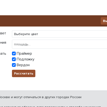
Вы
вет
ения
вать
Праймер
Подложку
Вердон
Рассчитать
скве и могут отличаться в других городах России